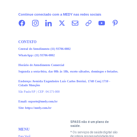
Continue conectado com a MEDY nas redes sociais
CONTATO
Central de Atendimento (11) 93706-0
802
WhatsApp: 
(11) 93706-0
802
Horário de Atendimento Comercial
Segunda a sexta-feira, das 08h ás 18h, exceto sábados, domingos e feriados.
Endereço: Avenida Engenheiro Luís Carlos Berrini, 1748 Conj 1710 -  
Cidade Monções
São Paulo/SP | CEP: 04.571-000
Email: 
suporte@medy.com.br
Site: https://medy.com.br
SPASS não é um plano de 
saúde.
MENU
* Os serviços de saúde digital são 
Para Você
de inteira responsabilidade dos 