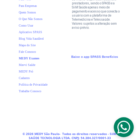
prestadores, sendo o SPASS e a 
Para Empresas
SiiM Saúde apenas meio de 
pagamento e acesso que conecta o 
Quem Somos 
usuário com a plataforma de 
O Que Não Somos
Telemedicina e Telessaúde. 
Valores sujeitos a alteração sem 
Como Usar
aviso prévio.
Aplicativo SPASS
Blog Vida Saudável
Mapa do Site
Fale Conosco
Baixe o app SPASS
Benefícios
MEDY Exames
Mavvi Saúde
MEDY Pró
Cadastro
Política de Privacidade
Trabalhe Conosco
© 
2026 MEDY São Paulo-  Todos os direitos reservados - SiiM 
SAÚDE TECNOLOGIA LTDA. CNPJ: 54.384.327/0001-33