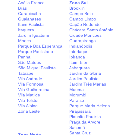
Anália Franco
Zona Sul
Brás
Brooklin
Carapicuiba
Campo Belo
Guaianases
Campo Limpo
Itaim Paulista
Capão Redondo
Itaquera
Chácara Santo Antônio
Jardim Iguatemi
Cidade Monções
Mooca
Guarapiranga
Parque Boa Esperança
Indianópolis
Parque Paulistano
Interlagos
Penha
Ipiranga
São Mateus
Itaim Bibi
São Miguel Paulista
Jabaquara
Tatuapé
Jardim da Gloria
Vila Andrade
Jardim Paulista
Vila Formosa
Jardim Três Marias
Vila Guilhermina
Moema
Vila Matilde
Morumbi
Vila Tolstói
Paraíso
Vila Alpina
Parque Maria Helena
Zona Leste
Pirajussara
Planalto Paulista
Praça da Árvore
Sacomã
Santa Cruz
Zona Norte