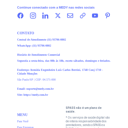
Continue conectado com a MEDY nas redes sociais
CONTATO
Central de Atendimento (11) 93706-0
802
WhatsApp: 
(11) 93706-0
802
Horário de Atendimento Comercial
Segunda a sexta-feira, das 08h ás 18h, exceto sábados, domingos e feriados.
Endereço: Avenida Engenheiro Luís Carlos Berrini, 1748 Conj 1710 -  
Cidade Monções
São Paulo/SP | CEP: 04.571-000
Email: 
suporte@medy.com.br
Site: https://medy.com.br
SPASS não é um plano de 
saúde.
MENU
* Os serviços de saúde digital são 
Para Você
de inteira responsabilidade dos 
prestadores, sendo o SPASS e a 
Para Empresas