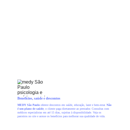
Benefícios, saúde e descontos
MEDY São Paulo
 oferece descontos em saúde, educação, lazer e bem-estar. 
Não 
é um plano de saúde
; o cliente paga diretamente ao prestador. Consultas com 
médicos especialistas em até 15 dias, sujeitas à disponibilidade. Veja os 
parceiros no site e acesse os benefícios para melhorar sua qualidade de vida.