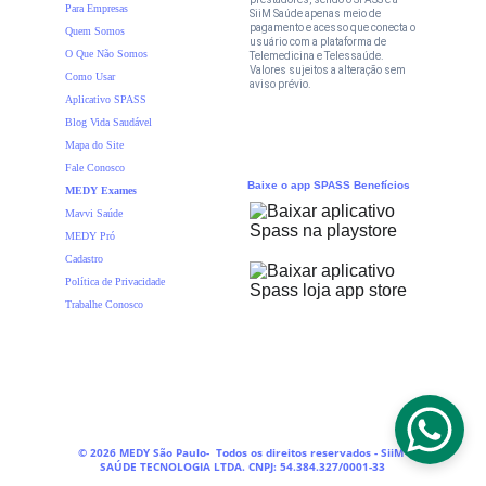
Para Empresas
SiiM Saúde apenas meio de 
pagamento e acesso que conecta o 
Quem Somos 
usuário com a plataforma de 
O Que Não Somos
Telemedicina e Telessaúde. 
Valores sujeitos a alteração sem 
Como Usar
aviso prévio.
Aplicativo SPASS
Blog Vida Saudável
Mapa do Site
Fale Conosco
Baixe o app SPASS
Benefícios
MEDY Exames
Mavvi Saúde
MEDY Pró
Cadastro
Política de Privacidade
Trabalhe Conosco
© 
2026 MEDY São Paulo-  Todos os direitos reservados - SiiM 
SAÚDE TECNOLOGIA LTDA. CNPJ: 54.384.327/0001-33