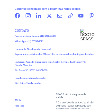
Continue conectado com a MEDY nas redes sociais
CONTATO
Central de Atendimento (11) 93706-0
802
WhatsApp: 
(11) 93706-0
802
Horário de Atendimento Comercial
Segunda a sexta-feira, das 08h ás 18h, exceto sábados, domingos e feriados.
Endereço: Avenida Engenheiro Luís Carlos Berrini, 1748 Conj 1710 -  
Cidade Monções
São Paulo/SP | CEP: 04.571-000
Email: 
suporte@medy.com.br
Site: https://medy.com.br
SPASS não é um plano de 
saúde.
MENU
* Os serviços de saúde digital são 
Para Você
de inteira responsabilidade dos 
prestadores, sendo o SPASS e a 